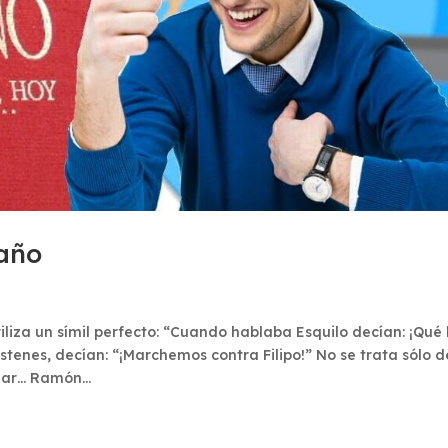
año
liza un símil perfecto: “Cuando hablaba Esquilo decían: ¡Qué 
enes, decían: “¡Marchemos contra Filipo!” No se trata sólo d
uar… Ramón...