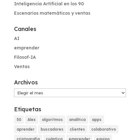
Inteligencia Artificial en los 90
Escenarios matemáticos y ventas
Canales
AI
emprender
Filosof-IA
Ventas
Archivos
Archivos
Etiquetas
50
Alex
algoritmos
analítica
apps
aprender
buscadores
clientes
colaborativo
criptografia
cuántica
emprender
equipo