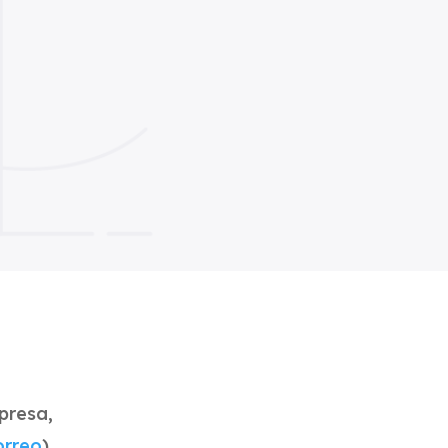
presa,
orreo
)