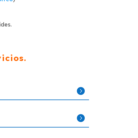
ides.
icios.