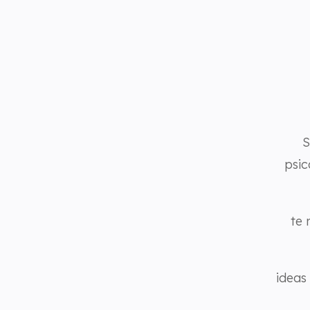
S
psic
te 
ideas 