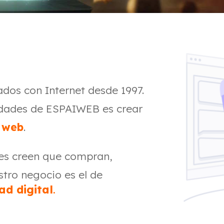
ados con Internet desde 1997.
vidades de ESPAIWEB es crear
s
web
.
ntes creen que compran,
stro negocio es el de
dad digital
.