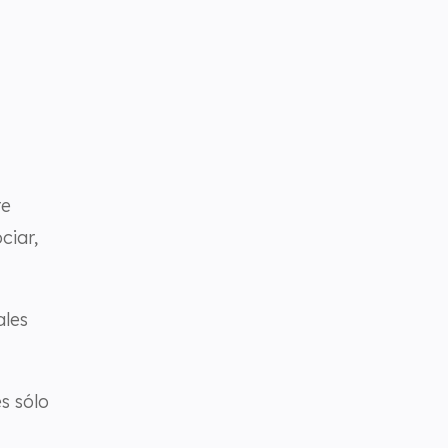
re
ciar,
ales
es sólo