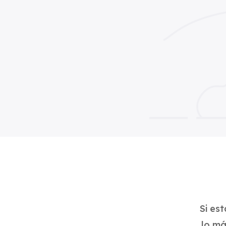
Si es
lo má