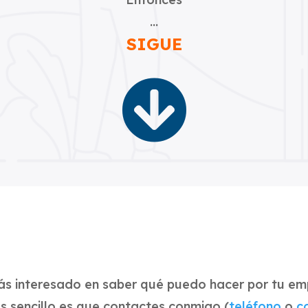
…
SIGUE

tás interesado en saber qué puedo hacer por tu em
s sencillo es que contactes conmigo (
teléfono
o
c