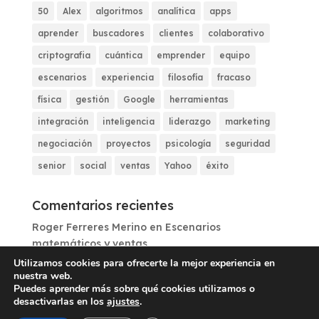
50
Alex
algoritmos
analítica
apps
aprender
buscadores
clientes
colaborativo
criptografia
cuántica
emprender
equipo
escenarios
experiencia
filosofía
fracaso
física
gestión
Google
herramientas
integración
inteligencia
liderazgo
marketing
negociación
proyectos
psicología
seguridad
senior
social
ventas
Yahoo
éxito
Comentarios recientes
Roger Ferreres Merino
en
Escenarios
matemáticos y ventas
Utilizamos cookies para ofrecerte la mejor experiencia en
nuestra web.
Puedes aprender más sobre qué cookies utilizamos o
desactivarlas en los
ajustes
.
ESPAIWEB, S.L.
|
Telf. 933 80 15 39
|